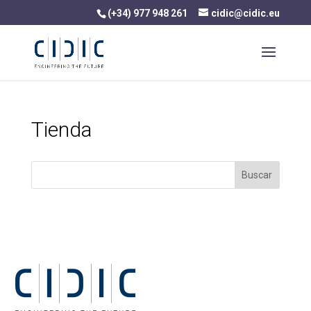
(+34) 977 948 261
cidic@cidic.eu
Tienda
Buscar